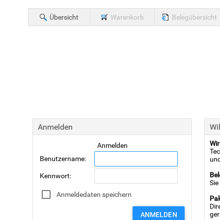
Übersicht
Warenkorb
Belegübersicht
Anmelden
Wi
Wir
Anmelden
Tec
Benutzername
:
und
Bel
Kennwort
:
Sie
Anmeldedaten speichern
Pak
Dir
ger
ANMELDEN